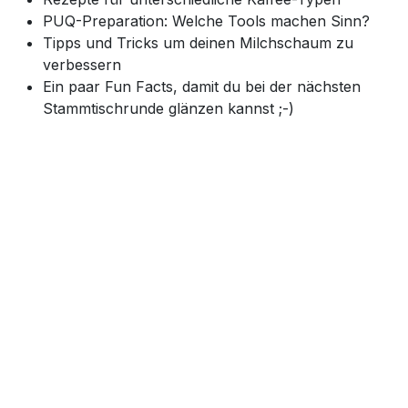
PUQ-Preparation: Welche Tools machen Sinn?
Tipps und Tricks um deinen Milchschaum zu
verbessern
Ein paar Fun Facts, damit du bei der nächsten
Stammtischrunde glänzen kannst ;-)
Wenn du eine konkrete Beratung zu
Espressomaschinen haben möchtest, dann machen
wir das direkt gerne dem Kurs anschließend.
Kleine Gruppe:
durchschnittlich 6 Teilnehmer
Fokus auf Praxis
Dauer:
3 Stunden
Alle Kurse finden in Steyregg bei Linz statt. Wir haben
ausreichend Mühlen/Espressomaschinen vor Ort. Du
kannst aber gerne auch dein
eigenes Gerät mitnehmen.
Preis: € 128 / Person