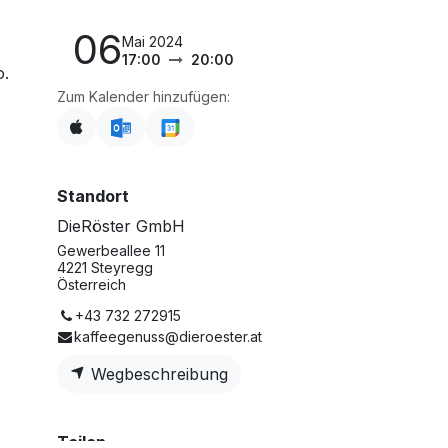
06
Mai 2024
17:00
20:00
o.
Zum Kalender hinzufügen:
Standort
DieRöster GmbH
Gewerbeallee 11
4221 Steyregg
Österreich
+43 732 272915
kaffeegenuss@dieroester.at
Wegbeschreibung
Teilen