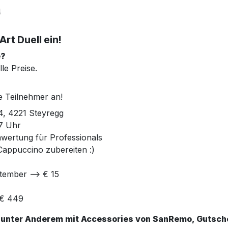
4
 Art Duell
ein!
e?
lle Preise.
e Teilnehmer an!
4, 4221 Steyregg
7 Uhr
awertung für Professionals
appuccino zubereiten :)
tember --> € 15
 € 449
g unter Anderem mit Accessories von SanRemo, Gutsch