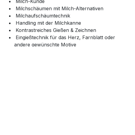
Milch-Kunde
Milchschäumen mit Milch-Alternativen
Milchaufschäumtechnik
Handling mit der Milchkanne
Kontrastreiches Gießen & Zeichnen
Eingießtechnik für das Herz, Farnblatt oder
andere gewünschte Motive
Ausreichend Mühlen/Espressomaschinen sind vor Ort.
Sie können aber eigene Geräte mitnehmen.
Preis: € 138 / Person
Veranstaltungsinfos
Standort
DieRöster GmbH
Weissenwolffstraße 14