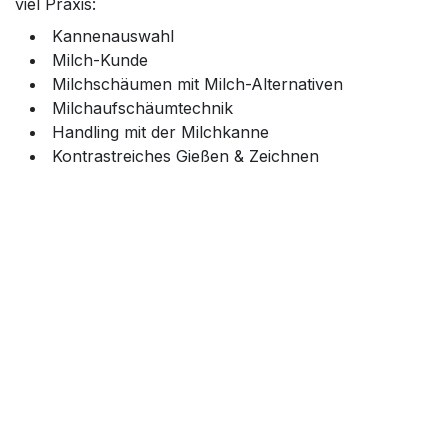
viel Praxis:
Kannenauswahl
Milch-Kunde
Milchschäumen mit Milch-Alternativen
Milchaufschäumtechnik
Handling mit der Milchkanne
Kontrastreiches Gießen & Zeichnen
Eingießtechnik für das Herz, Farnblatt oder
andere gewünschte Motive
Ausreichend Mühlen/Espressomaschinen sind vor Ort.
Du kannst aber auch eigene Geräte mitnehmen.
Veranstaltungsinfos
Standort
DieRöster GmbH