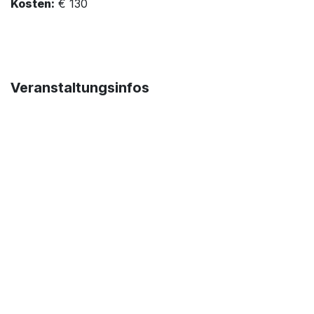
Kosten:
€ 130
Veranstaltungsinfos
Standort
DieRöster GmbH
Gewerbeallee 11
4221 Steyregg
Österreich
+43 732 272915
kaffeegenuss@dieroester.at
Wegbeschreibung
Organisator
DieRöster GmbH