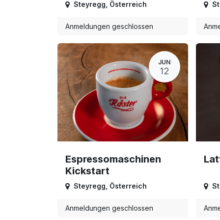
Steyregg
,
Österreich
St
Anmeldungen geschlossen
Anme
JUN
12
Espressomaschinen
Lat
Kickstart
Steyregg
,
Österreich
St
Anmeldungen geschlossen
Anme