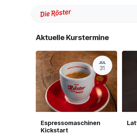
Zum Inhalt springen
Veranstaltungen
Aktuelle Kurstermine
JUL
31
Espressomaschinen
Lat
Kickstart