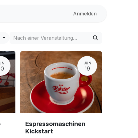
Anmelden
n
UN
JUN
20
19
-
Espressomaschinen
Kickstart